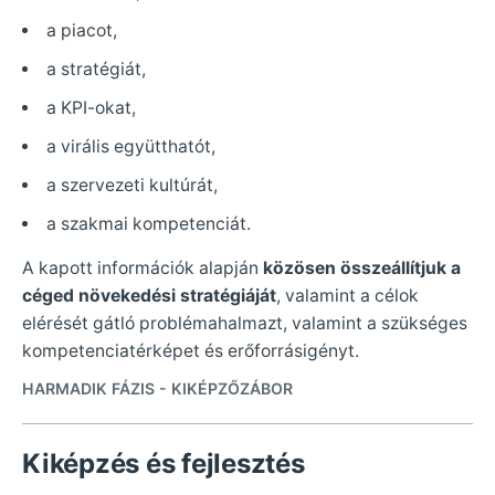
a piacot,
a stratégiát,
a KPI-okat,
a virális együtthatót,
a szervezeti kultúrát,
a szakmai kompetenciát.
A kapott információk alapján
közösen összeállítjuk a
céged növekedési stratégiáját
, valamint a célok
elérését gátló problémahalmazt, valamint a szükséges
kompetenciatérképet és erőforrásigényt.
HARMADIK FÁZIS - KIKÉPZŐZÁBOR
Kiképzés és fejlesztés