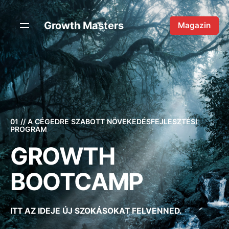
Skip
to
Growth Masters
Magazin
content
01 // A CÉGEDRE SZABOTT NÖVEKEDÉSFEJLESZTÉSI
PROGRAM
GROWTH
BOOTCAMP
ITT AZ IDEJE ÚJ SZOKÁSOKAT FELVENNED.