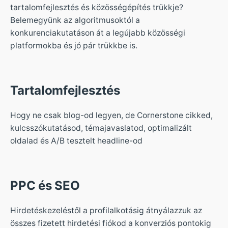
tartalomfejlesztés és közösségépítés trükkje?
Belemegyünk az algoritmusoktól a
konkurenciakutatáson át a legújabb közösségi
platformokba és jó pár trükkbe is.
Tartalomfejlesztés
Hogy ne csak blog-od legyen, de Cornerstone cikked,
kulcsszókutatásod, témajavaslatod, optimalizált
oldalad és A/B tesztelt headline-od
PPC és SEO
Hirdetéskezeléstől a profilalkotásig átnyálazzuk az
összes fizetett hirdetési fiókod a konverziós pontokig