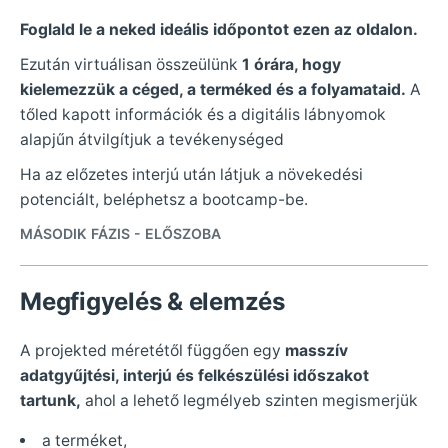
Foglald le a neked ideális időpontot ezen az oldalon.
Ezután virtuálisan összeülünk
1 órára, hogy
kielemezzük a céged, a terméked és a folyamataid.
A
tőled kapott információk és a digitális lábnyomok
alapjűn átvilgítjuk a tevékenységed
Ha az előzetes interjú után látjuk a növekedési
potenciált, beléphetsz a bootcamp-be.
MÁSODIK FÁZIS - ELŐSZOBA
Megfigyelés & elemzés
A projekted méretétől függően egy
masszív
adatgyűjtési, interjú és felkészülési időszakot
tartunk,
ahol a lehető legmélyeb szinten megismerjük
a terméket,