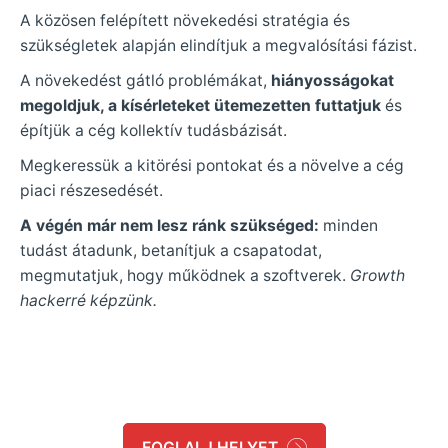
A közösen felépített növekedési stratégia és
szükségletek alapján elindítjuk a megvalósítási fázist.
A növekedést gátló problémákat,
hiányosságokat
megoldjuk, a kísérleteket ütemezetten futtatjuk
és
építjük a cég kollektív tudásbázisát.
Megkeressük a kitörési pontokat és a növelve a cég
piaci részesedését.
A végén már nem lesz ránk szükséged:
minden
tudást átadunk, betanítjuk a csapatodat,
megmutatjuk, hogy működnek a szoftverek.
Growth
hackerré képzünk.
FOGLALJ HELYET