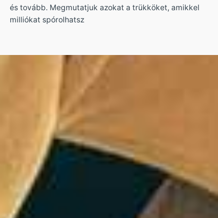
és tovább. Megmutatjuk azokat a trükköket, amikkel
milliókat spórolhatsz