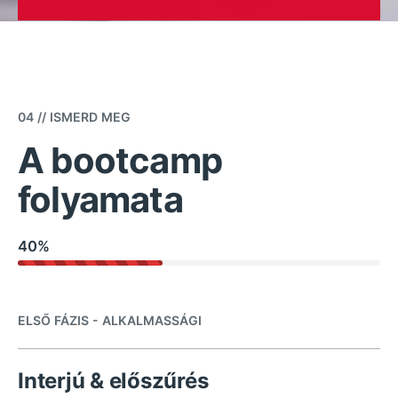
04 // ISMERD MEG
A bootcamp
folyamata
40
%
ELSŐ FÁZIS - ALKALMASSÁGI
Interjú & előszűrés