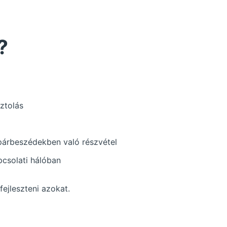
?
sztolás
párbeszédekben való részvétel
pcsolati hálóban
ejleszteni azokat.