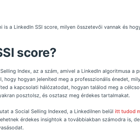
i is a LinkedIn SSI score, milyen összetevői vannak és hogy
SSI score?
 Selling Index, az a szám, amivel a LinkedIn algoritmusa a p
kul, hogy hogyan jeleníted meg a professzionális énedet, m
íted a kapcsolati hálózatodat, hogyan találod meg a célcso
yakran posztolsz, és osztasz meg érdekes tartalmakat.
utat a Social Selling Indexed, a LinkediInen belül
itt tudod
lehetnek érdekes insightok a továbbiakban számodra is, d
vasásodat.