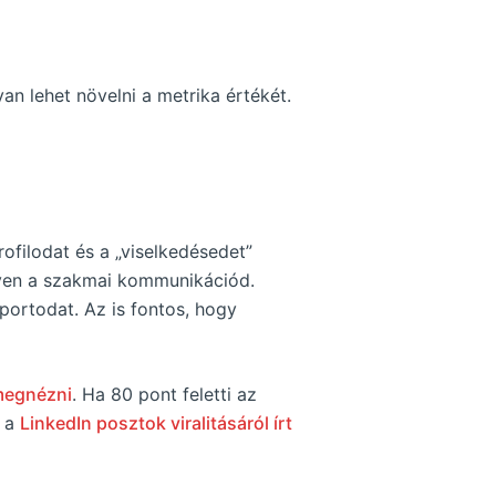
an lehet növelni a metrika értékét.
rofilodat és a „viselkedésedet”
ilyen a szakmai kommunikációd.
portodat. Az is fontos, hogy
 megnézni
. Ha 80 pont feletti az
e a
LinkedIn posztok viralitásáról írt