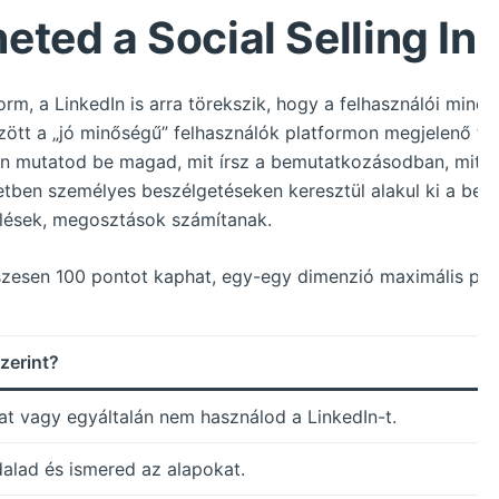
eted a Social Selling In
m, a LinkedIn is arra törekszik, hogy a felhasználói minél t
zött a „jó minőségű” felhasználók platformon megjelenő tart
an mutatod be magad, mit írsz a bemutatkozásodban, mit 
letben személyes beszélgetéseken keresztül alakul ki a ben
lések, megosztások számítanak.
szesen 100 pontot kaphat, egy-egy dimenzió maximális po
szerint?
at vagy egyáltalán nem használod a LinkedIn-t.
ldalad és ismered az alapokat.