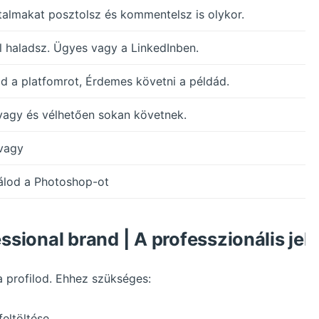
rtalmakat posztolsz és kommentelsz is olykor.
l haladsz. Ügyes vagy a LinkedInben.
od a platfomrot, Érdemes követni a példád.
 vagy és vélhetően sokan követnek.
 vagy
álod a Photoshop-ot
essional brand | A professzionális jel
a profilod. Ehhez szükséges:
feltöltése,