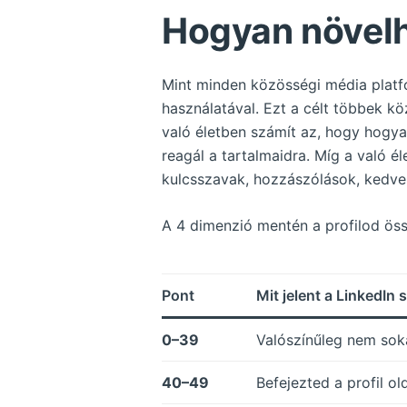
Hogyan növelh
Mint minden közösségi média platfor
használatával. Ezt a célt többek kö
való életben számít az, hogy hogy
reagál a tartalmaidra. Míg a való é
kulcsszavak, hozzászólások, kedve
A 4 dimenzió mentén a profilod ös
Pont
Mit jelent a LinkedIn 
0–39
Valószínűleg nem sok
40–49
Befejezted a profil o