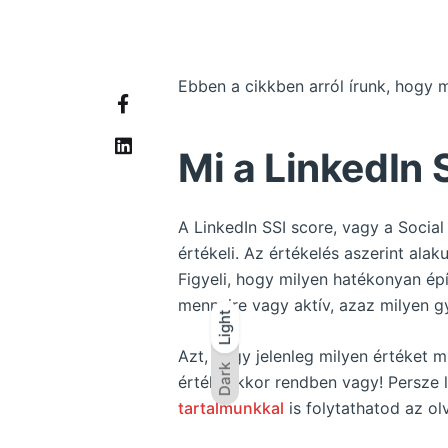
Ebben a cikkben arról írunk, hogy m
Mi a LinkedIn 
A LinkedIn SSI score, vagy a Social
értékeli. Az értékelés aszerint ala
Figyeli, hogy milyen hatékonyan ép
mennyire vagy aktív, azaz milyen g
Light
Light
Dark
Azt, hogy jelenleg milyen értéket m
Dark
érték, akkor rendben vagy! Persze 
tartalmunkkal
is folytathatod az ol