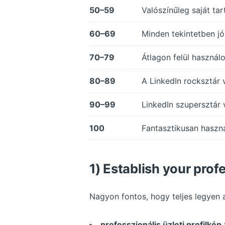
50–59
Valószínűleg saját ta
60–69
Minden tekintetben jó
70–79
Átlagon felül használ
80–89
A LinkedIn rocksztár
90–99
LinkedIn szupersztár
100
Fantasztikusan haszn
1) Establish your prof
Nagyon fontos, hogy teljes legyen 
professzionális üzleti profilkép