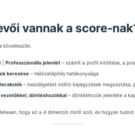
evői vannak a score-nak
 a következők:
d |
Professzionális jelenlét
– számít a profil kitöltése, a po
tok keresése
– hálózatépítés hatékonysága
nterakciók
– beszélgetést indító bejegyzések megosztása, 
 vezetőkkel, döntéshozókkal
– döntéshozók jelenléte a ka
etesen, hogy ez a 4 dimenzió miről szól, és hogyan tudod f