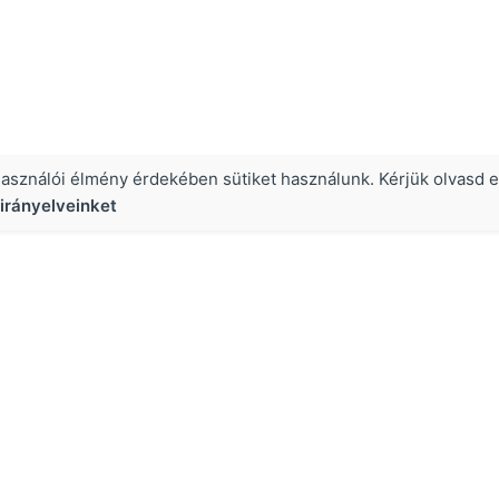
használói élmény érdekében sütiket használunk. Kérjük olvasd e
irányelveinket
Hasznos
Growth Hacking jelentése