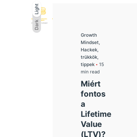
Light
Light
Dark
Dark
Growth
Mindset
Hackek,
trükkök,
tippek
15
min read
Miért
fontos
a
Lifetime
Value
(LTV)?