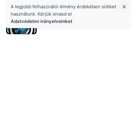
A legjobb felhasználói élmény érdekében sütiket
használunk. Kérjük olvasd el
Adatvédelmi irányelveinket
Kapcsolat
Growth Masters Kft.
1134 Budapest, Váci út 47. Cégjegyzékszám: 02-09-
08-5656
Adószám: 29041075-2-02
Telefon: +36 70 510-2272
Lépj kapcsolatba velünk!