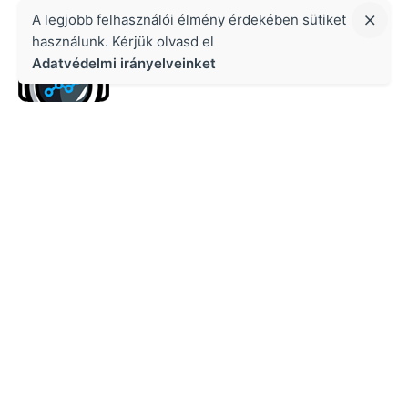
A legjobb felhasználói élmény érdekében sütiket
használunk. Kérjük olvasd el
Adatvédelmi irányelveinket
Kapcsolat
Growth Masters Kft.
1134 Budapest, Váci út 47. Cégjegyzékszám: 02-09-
08-5656
Adószám: 29041075-2-02
Telefon: +36 70 510-2272
Lépj kapcsolatba velünk!