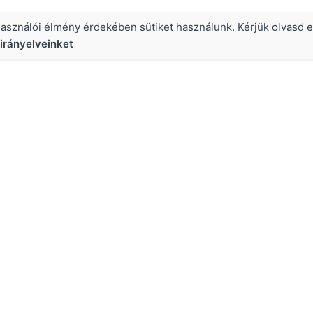
használói élmény érdekében sütiket használunk. Kérjük olvasd e
irányelveinket
Hasznos
Growth Hacking jelentése
Olvasd a Growth Hackers Blogot!
Adatvédelmi irányelvek
Állás
Kapcsolat