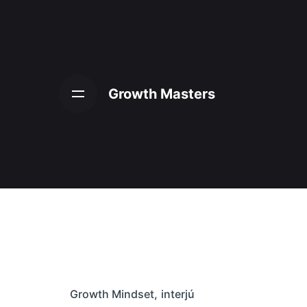
Skip
to
content
Growth Masters
Growth Mindset
interjú