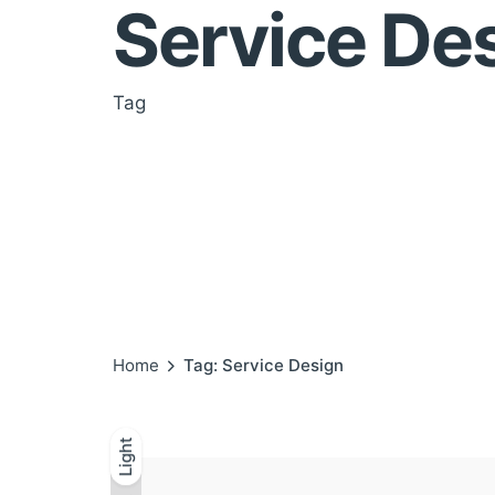
Service De
Tag
Home
Tag: Service Design
Light
Light
Dark