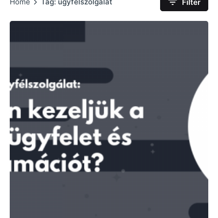
Home
Tag: ügyfélszolgálat
Filter