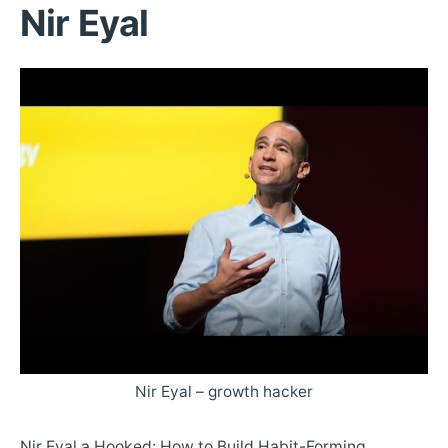
Nir Eyal
Nir Eyal – growth hacker
Nir Eyal a Hooked: How to Build Habit-Forming