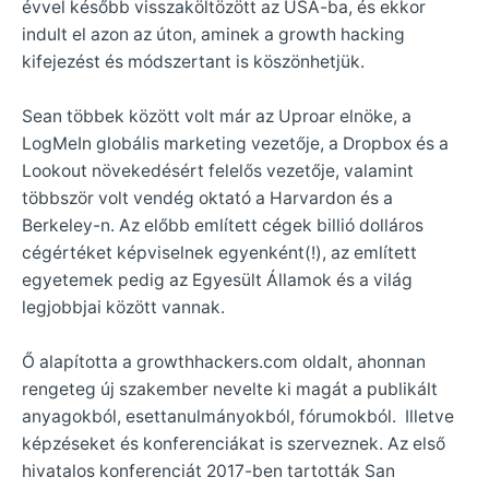
évvel később visszaköltözött az USA-ba, és ekkor
indult el azon az úton, aminek a growth hacking
kifejezést és módszertant is köszönhetjük.
Sean többek között volt már az Uproar elnöke, a
LogMeIn globális marketing vezetője, a Dropbox és a
Lookout növekedésért felelős vezetője, valamint
többször volt vendég oktató a Harvardon és a
Berkeley-n. Az előbb említett cégek billió dolláros
cégértéket képviselnek egyenként(!), az említett
egyetemek pedig az Egyesült Államok és a világ
legjobbjai között vannak.
Ő alapította a growthhackers.com oldalt, ahonnan
rengeteg új szakember nevelte ki magát a publikált
anyagokból, esettanulmányokból, fórumokból. Illetve
képzéseket és konferenciákat is szerveznek. Az első
hivatalos konferenciát 2017-ben tartották San