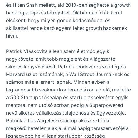
és Hiten Shah mellett, aki 2010-ben segítette a growth
hacking kifejezés létrejöttét. Ők hárman írták körül
elsőként, hogy milyen gondolkodásmóddal és
skillsettel rendelkező egyént lehet growth hackernek
hívni.
Patrick Vlaskovits a lean szemléletmód egyik
nagykövete, amit több megjelent és világszerte
sikeres könyve ékesít. Patrick rendszeres vendége a
Harvard üzleti számának, a Wall Street Journal-nek és
számos más elismert lapnak. Minden évben a
legrangosabb szakmai konferenciákon ad elő, mellette
a 500 Startups tőkealap és startup akcelerátor egyik
mentora, nem utolsó sorban pedig a Superpowered
nevű sikeres vállalkozás tulajdonosa és ügyvezetője.
Patrick a Los Angeles-i startup ökoszisztéma
megkerülhetetlen alakja, a mai napig társszervezője a
legnagyobb helyi lean startupper közösség