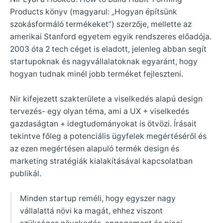
Products könyv (magyarul: „Hogyan építsünk
szokásformáló termékeket”) szerzője, mellette az
amerikai Stanford egyetem egyik rendszeres előadója.
2003 óta 2 tech céget is eladott, jelenleg abban segít
startupoknak és nagyvállalatoknak egyaránt, hogy
hogyan tudnak minél jobb terméket fejleszteni.
Nir kifejezett szakterülete a viselkedés alapú design
tervezés- egy olyan téma, ami a UX + viselkedés
gazdaságtan + idegtudományokat is ötvözi. Írásait
tekintve főleg a potenciális ügyfelek megértéséről és
az ezen megértésen alapuló termék design és
marketing stratégiák kialakításával kapcsolatban
publikál.
Minden startup reméli, hogy egyszer nagy
vállalattá növi ka magát, ehhez viszont