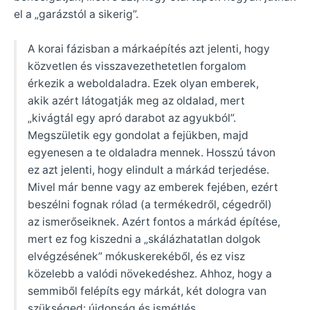
el a „garázstól a sikerig”.
A korai fázisban a márkaépítés azt jelenti, hogy
közvetlen és visszavezethetetlen forgalom
érkezik a weboldaladra. Ezek olyan emberek,
akik azért látogatják meg az oldalad, mert
„kivágtál egy apró darabot az agyukból”.
Megszületik egy gondolat a fejükben, majd
egyenesen a te oldaladra mennek. Hosszú távon
ez azt jelenti, hogy elindult a márkád terjedése.
Mivel már benne vagy az emberek fejében, ezért
beszélni fognak rólad (a termékedről, cégedről)
az ismerőseiknek. Azért fontos a márkád építése,
mert ez fog kiszedni a „skálázhatatlan dolgok
elvégzésének” mókuskerekéből, és ez visz
közelebb a valódi növekedéshez. Ahhoz, hogy a
semmiből felépíts egy márkát, két dologra van
szükséged: újdonság és ismétlés.