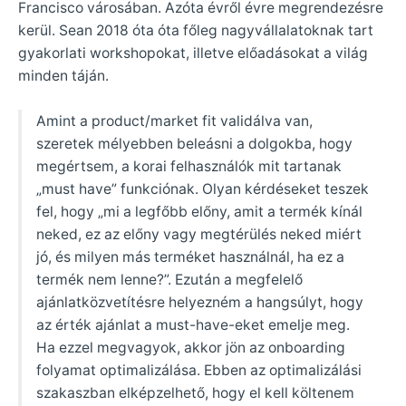
Francisco városában. Azóta évről évre megrendezésre
kerül. Sean 2018 óta óta főleg nagyvállalatoknak tart
gyakorlati workshopokat, illetve előadásokat a világ
minden táján.
Amint a product/market fit validálva van,
szeretek mélyebben beleásni a dolgokba, hogy
megértsem, a korai felhasználók mit tartanak
„must have” funkciónak. Olyan kérdéseket teszek
fel, hogy „mi a legfőbb előny, amit a termék kínál
neked, ez az előny vagy megtérülés neked miért
jó, és milyen más terméket használnál, ha ez a
termék nem lenne?”. Ezután a megfelelő
ajánlatközvetítésre helyezném a hangsúlyt, hogy
az érték ajánlat a must-have-eket emelje meg.
Ha ezzel megvagyok, akkor jön az onboarding
folyamat optimalizálása. Ebben az optimalizálási
szakaszban elképzelhető, hogy el kell költenem