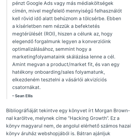
pénzt Google Ads vagy más médiaköltségek
címén, mivel megfelelő mennyiségű felhasználót
kell rövid idő alatt behúznom a tölcsérbe. Ebben
a kísérletben nem nézzük a befektetés
megtérülését (ROI), hiszen a célunk az, hogy
elegendő forgalmunk legyen a konverzióink
optimalizálásához, semmint hogy a
marketingfolyamataink skálázása lenne a cél.
Amint megvan a product/market fit, és van egy
hatékony onboarding/sales folyamatunk,
elkezdeném tesztelni a vásárlói akvizíciós
csatornákat.
– Sean Ellis
Bibliográfiáját tekintve egy könyvet írt Morgan Brown-
nal karöltve, melynek címe “Hacking Growth”. Ez a
könyv magyarul nem, de angolul elérhető számos hazai
könyv áruház webshopjából is. Bátran ajánljuk