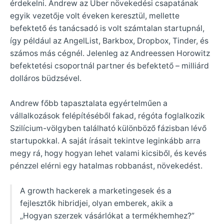
érdekelni. Andrew az Uber növekedési csapatának
egyik vezetője volt éveken keresztül, mellette
befektető és tanácsadó is volt számtalan startupnál,
így például az AngelList, Barkbox, Dropbox, Tinder, és
számos más cégnél. Jelenleg az Andreessen Horowitz
befektetési csoportnál partner és befektető – milliárd
dolláros büdzsével.
Andrew főbb tapasztalata egyértelműen a
vállalkozások felépítéséből fakad, régóta foglalkozik
Szilícium-völgyben található különböző fázisban lévő
startupokkal. A saját írásait tekintve leginkább arra
megy rá, hogy hogyan lehet valami kicsiből, és kevés
pénzzel elérni egy hatalmas robbanást, növekedést.
A growth hackerek a marketingesek és a
fejlesztők hibridjei, olyan emberek, akik a
„Hogyan szerzek vásárlókat a termékhemhez?”