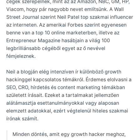
cégek szerepelnek, mint az az Amazon, NBC, GM, HP,
Viacom, hogy pár nagyobb nevet említsünk. A Wall
Street Journal szerint Neil Patel top szakmai influencer
az interneten. Az amerikai Forbes szerint egyenesen
benne van a top 10 online marketerben, illetve az
Entrepreneur Magazine hasábjain a világ 100
legbrilliánsabb cégéből egyet az ő nevével
fémjeleznek.
Neil a blogján elég intenzíven ír különböző growth
hackinggel kapcsolatos témákról. Érdemes elolvasni a
SEO, CRO, hírdetés és content marketing témákban
született írásait. Ezeket a tartalmakat jellemzően
alátámasztja esettanulmányokkal vagy alaposan
elemzett adatokkal, ezért végtelenül hiteles szakmai
írónak számít.
Minden döntés, amit egy growth hacker meghoz,