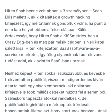
Hiten Shah benne volt abban a 3 személyben – Sean
Ellis mellett -, akik kitalálták a growth hacking
kifejezést, így méltatlannak gondoltuk volna, ha pont ő
nem kap helyet ebben a felsorolásban. Külön
érdekesség, hogy Hiten Shah a KISSmetrics-ben a
Crazy Egg-ben és még pár másik cégben is Neil Patel
üzlettársa. Hiten kifejezetten SaaS (software-as-a-
service) marketer, így főleg olyanoknak tud releváns
tudást adni, akik szintén SaaS-ban utaznak.
Neilhez képest Hiten sokkal szűkszavúbb, és kevésbé
frekventáltan publikál, viszont mindig érdemes kivárni
a tartalmait egy olyan embernek, aki dollárban
kifejezve is több milliós cégeket húzott fel a semmiből.
Széleskörű tapasztalatokkal rendelkezik, de
publikációi leginkább a márkaépítés kérdését
boncolgatják, illetve azt, hogy startupok hogyan jutnak