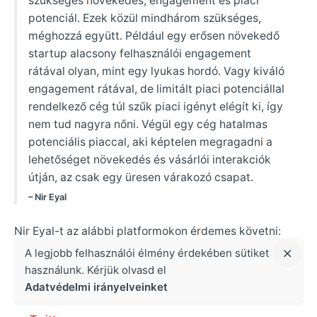
szükséges növekedés, engagement és piaci
potenciál. Ezek közül mindhárom szükséges,
méghozzá együtt. Például egy erősen növekedő
startup alacsony felhasználói engagement
rátával olyan, mint egy lyukas hordó. Vagy kiváló
engagement rátával, de limitált piaci potenciállal
rendelkező cég túl szűk piaci igényt elégít ki, így
nem tud nagyra nőni. Végül egy cég hatalmas
potenciális piaccal, aki képtelen megragadni a
lehetőséget növekedés és vásárlói interakciók
útján, az csak egy üresen várakozó csapat.
– Nir Eyal
Nir Eyal-t az alábbi platformokon érdemes követni:
A legjobb felhasználói élmény érdekében sütiket
Blog
használunk. Kérjük olvasd el
Adatvédelmi irányelveinket
Medium oldal