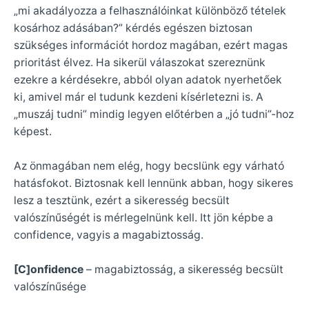
„mi akadályozza a felhasználóinkat különböző tételek
kosárhoz adásában?” kérdés egészen biztosan
szükséges információt hordoz magában, ezért magas
prioritást élvez. Ha sikerül válaszokat szereznünk
ezekre a kérdésekre, abból olyan adatok nyerhetőek
ki, amivel már el tudunk kezdeni kísérletezni is. A
„muszáj tudni” mindig legyen előtérben a „jó tudni”-hoz
képest.
Az önmagában nem elég, hogy becslünk egy várható
hatásfokot. Biztosnak kell lennünk abban, hogy sikeres
lesz a tesztünk, ezért a sikeresség becsült
valószínűségét is mérlegelnünk kell. Itt jön képbe a
confidence, vagyis a magabiztosság.
[C]onfidence
– magabiztosság, a sikeresség becsült
valószínűsége