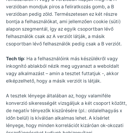
verzióban mondjuk piros a feliratkozás gomb, a B
verzióban pedig zöld. Természetesen ez két részre
bontja a felhasználókat, ami jellemzően cookie (süti)
alapon szegmentál, így az egyik csoportban lévő
felhasználók csak az A verziót látják, a másik
csoportban lévő felhasználók pedig csak a B verziót.
Tech tip
: Ha a felhasználóink más készülékről vagy
inkognító ablakból nézik meg ugyanazt a weboldalt
vagy alkalmazást – amin a tesztet futtatjuk -, akkor
elképzelhető, hogy a másik verziót is látják.
A tesztek lényege általában az, hogy valamiféle
konverzió sikerességét vizsgáljuk a két csoport között,
de negatív tényezők kiszűrésére (pl.: oldalelhagyás x
időn belül) is kíválóan alkalmas lehet. A kísérlet
lényege, hogy minden korrelációt kizáróan ok-okozati
összefüggéseket tudjunk bebizonyítani.