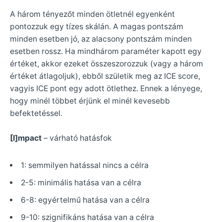
A három tényezőt minden ötletnél egyenként
pontozzuk egy tízes skálán. A magas pontszám
minden esetben jó, az alacsony pontszám minden
esetben rossz. Ha mindhárom paraméter kapott egy
értéket, akkor ezeket összeszorozzuk (vagy a három
értéket átlagoljuk), ebből születik meg az ICE score,
vagyis ICE pont egy adott ötlethez. Ennek a lényege,
hogy minél többet érjünk el minél kevesebb
befektetéssel.
[I]mpact
– várható hatásfok
1: semmilyen hatással nincs a célra
2-5: minimális hatása van a célra
6-8: egyértelmű hatása van a célra
9-10: szignifikáns hatása van a célra