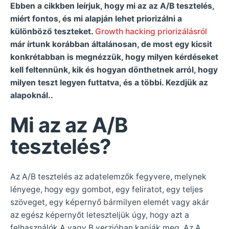
Ebben a cikkben leírjuk, hogy mi az az A/B tesztelés,
miért fontos, és mi alapján lehet priorizálni a
különböző teszteket.
Growth hacking priorizálásról
már írtunk korábban általánosan, de most egy kicsit
konkrétabban is megnézzük, hogy milyen kérdéseket
kell feltennünk, kik és hogyan dönthetnek arról, hogy
milyen teszt legyen futtatva, és a többi. Kezdjük az
alapoknál..
Mi az az A/B
tesztelés?
Az A/B tesztelés az adatelemzők fegyvere, melynek
lényege, hogy egy gombot, egy feliratot, egy teljes
szöveget, egy képernyő bármilyen elemét vagy akár
az egész képernyőt leteszteljük úgy, hogy azt a
felhasználók A vagy B verzióban kapják meg. Az A