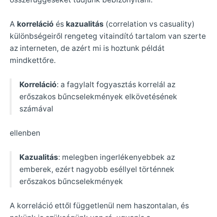
A
korreláció
és
kazualitás
(correlation vs casuality)
különbségeiről rengeteg vitaindító tartalom van szerte
az interneten, de azért mi is hoztunk példát
mindkettőre.
Korreláció
: a fagylalt fogyasztás korrelál az
erőszakos bűncselekmények elkövetésének
számával
ellenben
Kazualitás
: melegben ingerlékenyebbek az
emberek, ezért nagyobb eséllyel történnek
erőszakos bűncselekmények
A korreláció ettől függetlenül nem haszontalan, és