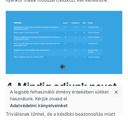
ilyenkor másik módszert/eszközt kell keresnünk.
4. Mindig adjunk nevet
A legjobb felhasználói élmény érdekében sütiket
a kísérleteinknek
használunk. Kérjük olvasd el
Adatvédelmi irányelveinket
Triviálisnak tűnhet, de a későbbi beazonosítás miatt
fontos, hogy egy rövid, de beszédes neve legyen