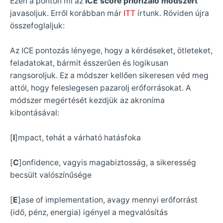
Ezen a ponton mi az
ICE score priorizáló módszert
javasoljuk. Erről korábban már
ITT
írtunk. Röviden újra
összefoglaljuk:
Az ICE pontozás lényege, hogy a kérdéseket, ötleteket,
feladatokat, bármit ésszerűen és logikusan
rangsoroljuk. Ez a módszer kellően sikeresen véd meg
attól, hogy feleslegesen pazarolj erőforrásokat. A
módszer megértését kezdjük az akroníma
kibontásával:
[
I
]mpact, tehát a várható hatásfoka
[
C
]onfidence, vagyis magabiztosság, a sikeresség
becsült valószínűsége
[
E
]ase of implementation, avagy mennyi erőforrást
(idő, pénz, energia) igényel a megvalósítás