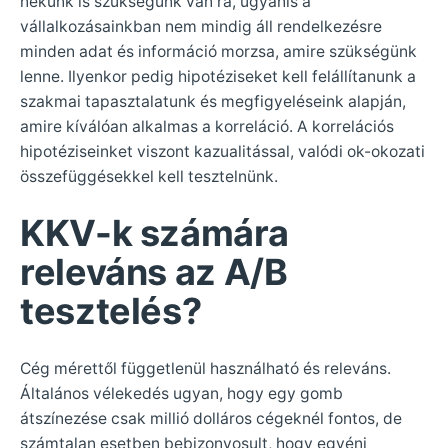
nekünk is szükségünk van rá, ugyanis a
vállalkozásainkban nem mindig áll rendelkezésre
minden adat és információ morzsa, amire szükségünk
lenne. Ilyenkor pedig hipotéziseket kell felállítanunk a
szakmai tapasztalatunk és megfigyeléseink alapján,
amire kíválóan alkalmas a korreláció. A korrelációs
hipotéziseinket viszont kazualitással, valódi ok-okozati
összefüggésekkel kell tesztelnünk.
KKV-k számára
releváns az A/B
tesztelés?
Cég mérettől függetlenül használható és releváns.
Általános vélekedés ugyan, hogy egy gomb
átszínezése csak millió dolláros cégeknél fontos, de
számtalan esetben bebizonyosult, hogy egyéni