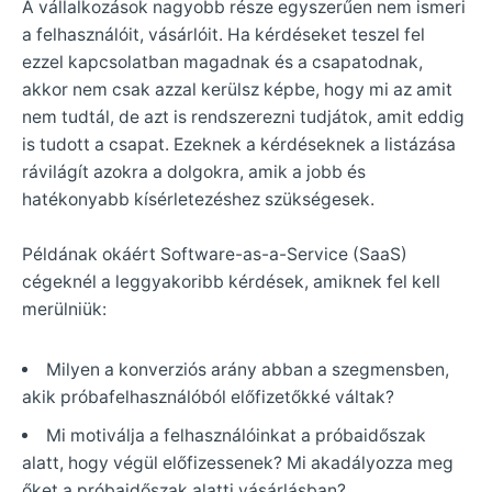
A vállalkozások nagyobb része egyszerűen nem ismeri
a felhasználóit, vásárlóit. Ha kérdéseket teszel fel
ezzel kapcsolatban magadnak és a csapatodnak,
akkor nem csak azzal kerülsz képbe, hogy mi az amit
nem tudtál, de azt is rendszerezni tudjátok, amit eddig
is tudott a csapat. Ezeknek a kérdéseknek a listázása
rávilágít azokra a dolgokra, amik a jobb és
hatékonyabb kísérletezéshez szükségesek.
Példának okáért Software-as-a-Service (SaaS)
cégeknél a leggyakoribb kérdések, amiknek fel kell
merülniük:
Milyen a konverziós arány abban a szegmensben,
akik próbafelhasználóból előfizetőkké váltak?
Mi motiválja a felhasználóinkat a próbaidőszak
alatt, hogy végül előfizessenek? Mi akadályozza meg
őket a próbaidőszak alatti vásárlásban?