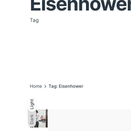
Eisenhowe
Tag
Home
Tag: Eisenhower
Light
Light
Dark
Dark