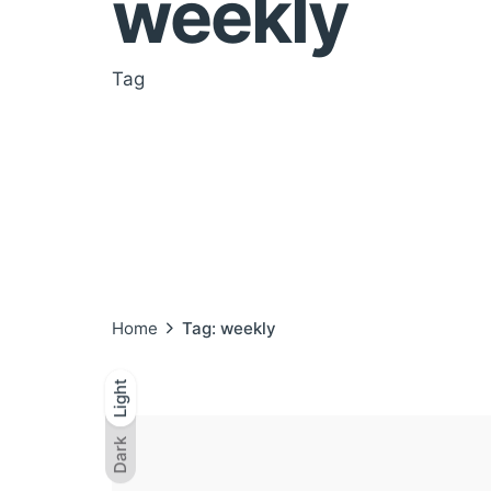
weekly
Tag
Home
Tag: weekly
Light
Light
Dark
Dark