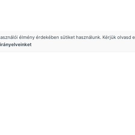
használói élmény érdekében sütiket használunk. Kérjük olvasd e
irányelveinket
Hasznos
Growth Hacking jelentése
Olvasd a Growth Hackers Blogot!