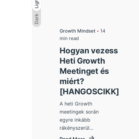
Light
Light
Dark
Dark
Growth Mindset
14
min read
Hogyan vezess
Heti Growth
Meetinget és
miért?
[HANGOSCIKK]
A heti Growth
meetingek során
egyre inkább
rákényszerül...
Read More