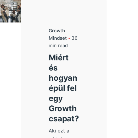
Growth
Mindset
36
min read
Miért
és
hogyan
épül fel
egy
Growth
csapat?
Aki ezt a