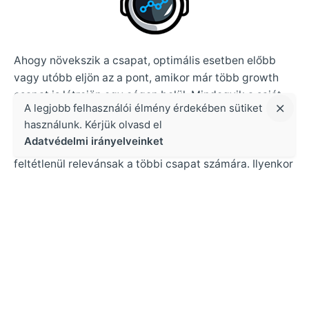
Ahogy növekszik a csapat, optimális esetben előbb
vagy utóbb eljön az a pont, amikor már több growth
csapat is létrejön egy cégen belül. Mindegyik a saját
A legjobb felhasználói élmény érdekében sütiket
hatókörén belül üzemel, ennek köszönhetően viszont
használunk. Kérjük olvasd el
ezeknek a csapatoknak a nagyon specifikus mély-
Adatvédelmi irányelveinket
szakmai tanulságai és kísérleti eredményei nem
feltétlenül relevánsak a többi csapat számára. Ilyenkor
jön el az a pont, hogy rétegeljük a growth meetingeket,
és az egyéni csapatok szintjén, illetve csapatvezetők
szintjén külön megbeszélésben tárgyaljuk ki az
eredményeket.
Forrás:
Brian Balfour –
Growth Meeting