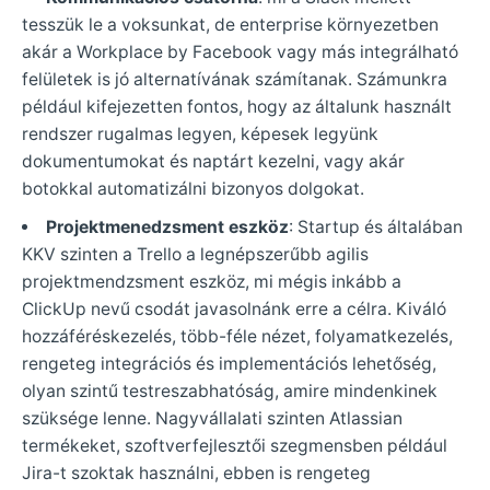
tesszük le a voksunkat, de enterprise környezetben
akár a Workplace by Facebook vagy más integrálható
felületek is jó alternatívának számítanak. Számunkra
például kifejezetten fontos, hogy az általunk használt
rendszer rugalmas legyen, képesek legyünk
dokumentumokat és naptárt kezelni, vagy akár
botokkal automatizálni bizonyos dolgokat.
Projektmenedzsment eszköz
: Startup és általában
KKV szinten a Trello a legnépszerűbb agilis
projektmendzsment eszköz, mi mégis inkább a
ClickUp nevű csodát javasolnánk erre a célra. Kiváló
hozzáféréskezelés, több-féle nézet, folyamatkezelés,
rengeteg integrációs és implementációs lehetőség,
olyan szintű testreszabhatóság, amire mindenkinek
szüksége lenne. Nagyvállalati szinten Atlassian
termékeket, szoftverfejlesztői szegmensben például
Jira-t szoktak használni, ebben is rengeteg