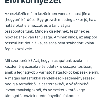
Elvi környezet
Az eszközök már a kezünkben vannak, most jön a
„hogyan” kérdése. Egy growth meeting akkor jó, ha a
hatásfokot elemezzük és a tanulságra
összpontosítunk. Minden kísérletnek, tesztnek és
hipotézisnek van tanulsága. Aminek nincs, az alapból
rosszul lett definiálva, és soha nem szabadott volna
foglalkozni vele.
Mit szeretnénk? Azt, hogy a csapatunk azokra a
kezdeményezésekre és ötletekre összpontosítson,
amik a legnagyobb várható hatásfokot képesek elérni.
A magas hatásfokkal rendelkező kezdeményezések
pedig a termékből, a csatornákból, a vásárlókból
levont tanulságokból, és az ezeket vitató vagy
támogató tesztek eredményeiből fakadnak.