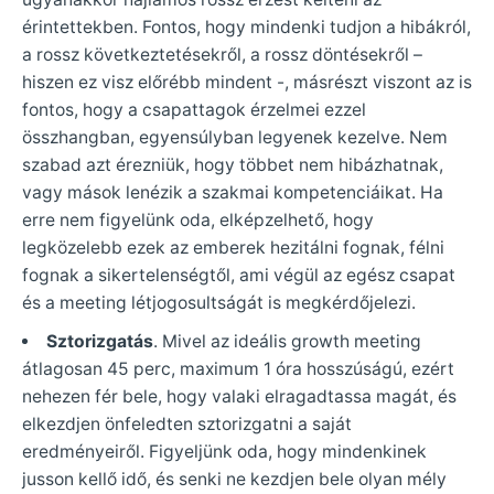
érintettekben. Fontos, hogy mindenki tudjon a hibákról,
a rossz következtetésekről, a rossz döntésekről –
hiszen ez visz előrébb mindent -, másrészt viszont az is
fontos, hogy a csapattagok érzelmei ezzel
összhangban, egyensúlyban legyenek kezelve. Nem
szabad azt érezniük, hogy többet nem hibázhatnak,
vagy mások lenézik a szakmai kompetenciáikat. Ha
erre nem figyelünk oda, elképzelhető, hogy
legközelebb ezek az emberek hezitálni fognak, félni
fognak a sikertelenségtől, ami végül az egész csapat
és a meeting létjogosultságát is megkérdőjelezi.
Sztorizgatás
. Mivel az ideális growth meeting
átlagosan 45 perc, maximum 1 óra hosszúságú, ezért
nehezen fér bele, hogy valaki elragadtassa magát, és
elkezdjen önfeledten sztorizgatni a saját
eredményeiről. Figyeljünk oda, hogy mindenkinek
jusson kellő idő, és senki ne kezdjen bele olyan mély