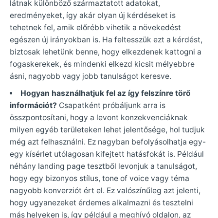
látnak különböző származtatott adatokat,
eredményeket, így akár olyan új kérdéseket is
tehetnek fel, amik előrébb vihetik a növekedést
egészen új irányokban is. Ha feltesszük ezt a kérdést,
biztosak lehetünk benne, hogy elkezdenek kattogni a
fogaskerekek, és mindenki elkezd kicsit mélyebbre
ásni, nagyobb vagy jobb tanulságot keresve.
Hogyan használhatjuk fel az így felszínre törő
információt?
Csapatként próbáljunk arra is
összpontosítani, hogy a levont konzekvenciáknak
milyen egyéb területeken lehet jelentősége, hol tudjuk
még azt felhasználni. Ez nagyban befolyásolhatja egy-
egy kísérlet utólagosan kifejtett hatásfokát is. Például
néhány landing page tesztből levonjuk a tanulságot,
hogy egy bizonyos stílus, tone of voice vagy téma
nagyobb konverziót ért el. Ez valószínűleg azt jelenti,
hogy ugyanezeket érdemes alkalmazni és tesztelni
más helyeken is, így például a meghívó oldalon, az