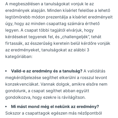
A megbeszélésen a tanulságokat vonjuk le az
eredmények alapján. Minden kísérlet felelőse a lehető
legtömörebb módon prezentálja a kísérlet eredményeit
úgy, hogy az minden csapattag számára érthető
legyen. A csapat többi tagjától elvárjuk, hogy
kérdéseket tegyenek fel, és „challengeljék”, tehát
firtassák, az ésszerűség keretein belül kérdőre vonják
az eredményeket, tanulságokat az alábbi 3
kategóriában:
Valid-e az eredmény és a tanulság?
A validátás
megkérdőjelezése segíthet elkerülni a rosszul levont
konzekvenciákat. Vannak dolgok, amikre elsőre nem
gondolunk, a csapat segíthet abban együtt
gondolkozva, hogy ezekre is rávilágítson.
Mi mást mond még el nekünk az eredmény?
Sokszor a csapattagok egészen más nézőpontból