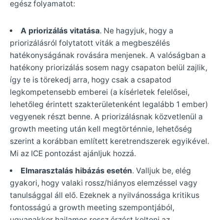
egész folyamatot:
A priorizálás vitatása
. Ne hagyjuk, hogy a
priorizálásról folytatott viták a megbeszélés
hatékonyságának rovására menjenek. A valóságban a
hatékony priorizálás sosem nagy csapaton belül zajlik,
így te is törekedj arra, hogy csak a csapatod
legkompetensebb emberei (a kísérletek felelősei,
lehetőleg érintett szakterületenként legalább 1 ember)
vegyenek részt benne. A priorizálásnak közvetlenül a
growth meeting után kell megtörténnie, lehetőség
szerint a korábban említett keretrendszerek egyikével.
Mi az ICE pontozást ajánljuk hozzá.
Elmarasztalás hibázás esetén
. Valljuk be, elég
gyakori, hogy valaki rossz/hiányos elemzéssel vagy
tanulsággal áll elő. Ezeknek a nyilvánossága kritikus
fontosságú a growth meeting szempontjából,
ugyanakkor hajlamos rossz érzést kelteni az