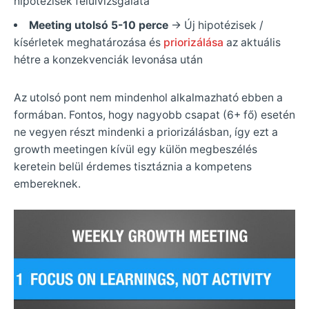
hipotézisek felülvizsgálata
Meeting utolsó 5-10 perce
-> Új hipotézisek /
kísérletek meghatározása és
priorizálása
az aktuális
hétre a konzekvenciák levonása után
Az utolsó pont nem mindenhol alkalmazható ebben a
formában. Fontos, hogy nagyobb csapat (6+ fő) esetén
ne vegyen részt mindenki a priorizálásban, így ezt a
growth meetingen kívül egy külön megbeszélés
keretein belül érdemes tisztáznia a kompetens
embereknek.