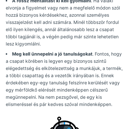
A rossz mentalitást ki kell gyomlálni
. Ha valaki
elvonja a figyelmet vagy nem a megfelelő módon szól
hozzá bizonyos kérdésekhez, azonnal személyes
visszajelzést kell adni számára. Minél többször fordul
elő ilyen kilengés, annál általánosabb lesz a csapat
többi tagjánál is, a végén pedig már szinte lehetetlen
lesz kigyomlálni.
Meg kell ünnepelni a jó tanulságokat
. Fontos, hogy
a csapat körében is legyen egy bizonyos szintű
elégedettség és elkötelezettség a munkájuk, a termék,
a többi csapattag és a vezetők irányában is. Ennek
érdekében egy-egy tanulság felszínre kerülését vagy
egy mérföldkő elérését mindenképpen célszerű
megünnepelni. Na nem pezsgővel, de egy kis
elismeréssel és pár kedves szóval mindenképpen.