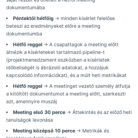
dokumentumába
Péntektől hétfőig
-> minden kísérlet felelőse
beteszi az eredményeket előre a meeting
dokumentumba
Hétfő reggel
-> A csapattagok a meeting előtt
átnézik a kísérleteket tartalmazó pipeline-t
(projektmenedzsment eszközben a kísérletek
időbeliségét is ábrázoló adatokat, a hozzájuk
kapcsolódó információkat), és a múlt heti metrikákat
Hétfő reggel
-> A meetinget vezető személy átfutja
a kitöltött dokumentumot a meeting előtt, szerkeszti
azt, amennyire muszáj
Meeting első 30 perce
-> Áttekintés és az előző heti
tanulságok levonása
Meeting középső 10 perce
-> Metrikák és