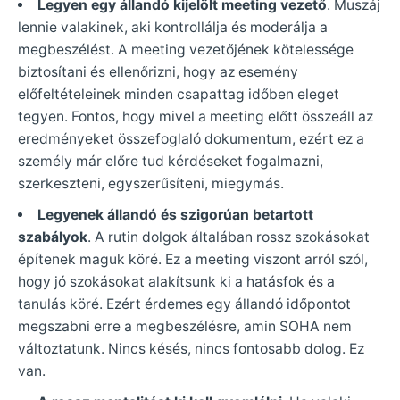
Legyen egy állandó kijelölt meeting vezető
. Muszáj
lennie valakinek, aki kontrollálja és moderálja a
megbeszélést. A meeting vezetőjének kötelessége
biztosítani és ellenőrizni, hogy az esemény
előfeltételeinek minden csapattag időben eleget
tegyen. Fontos, hogy mivel a meeting előtt összeáll az
eredményeket összefoglaló dokumentum, ezért ez a
személy már előre tud kérdéseket fogalmazni,
szerkeszteni, egyszerűsíteni, miegymás.
Legyenek állandó és szigorúan betartott
szabályok
. A rutin dolgok általában rossz szokásokat
építenek maguk köré. Ez a meeting viszont arról szól,
hogy jó szokásokat alakítsunk ki a hatásfok és a
tanulás köré. Ezért érdemes egy állandó időpontot
megszabni erre a megbeszélésre, amin SOHA nem
változtatunk. Nincs késés, nincs fontosabb dolog. Ez
van.