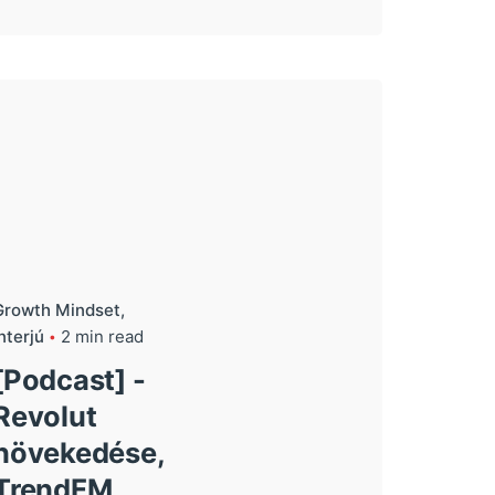
Growth Mindset
nterjú
2 min read
[Podcast] -
Revolut
növekedése,
TrendFM