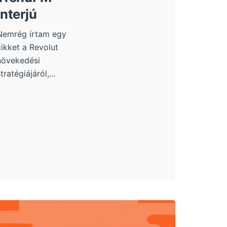
interjú
Nemrég írtam egy
cikket a Revolut
növekedési
tratégiájáról,...