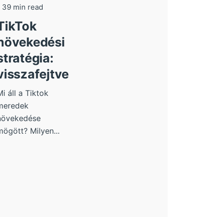
39 min read
TikTok
növekedési
stratégia:
visszafejtve
Mi áll a Tiktok
meredek
növekedése
mögött? Milyen...