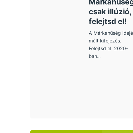
Márkahűsé
csak illúzió,
felejtsd el!
A Márkahűség idejé
múlt kifejezés.
Felejtsd el. 2020-
ban...