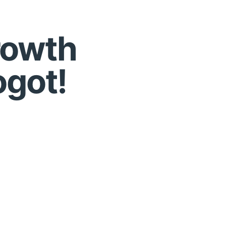
rowth
ogot!