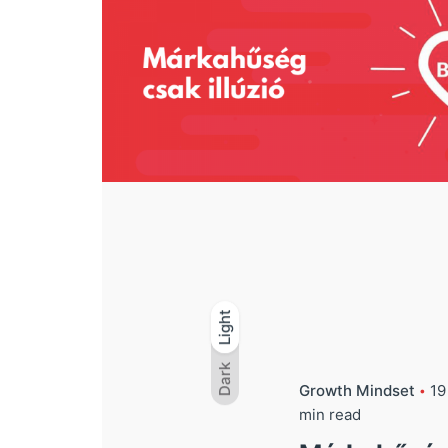
Light
Light
Dark
Dark
Growth Mindset
19
min read